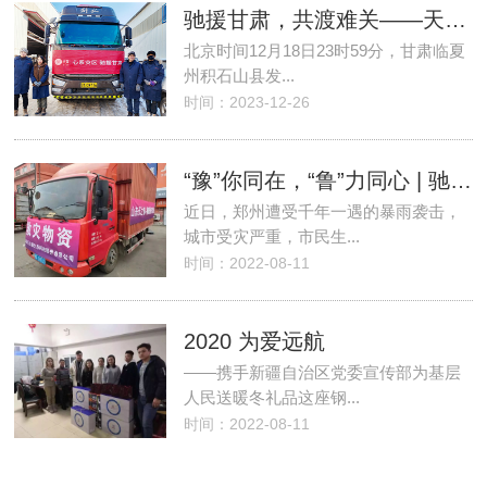
驰援甘肃，共渡难关——天之锦向甘肃地震灾区捐赠20万元天琴冬被
北京时间12月18日23时59分，甘肃临夏
州积石山县发...
时间：2023-12-26
“豫”你同在，“鲁”力同心 | 驰援河南，天之锦人在行动！
近日，郑州遭受千年一遇的暴雨袭击，
城市受灾严重，市民生...
时间：2022-08-11
2020 为爱远航
——携手新疆自治区党委宣传部为基层
人民送暖冬礼品这座钢...
时间：2022-08-11